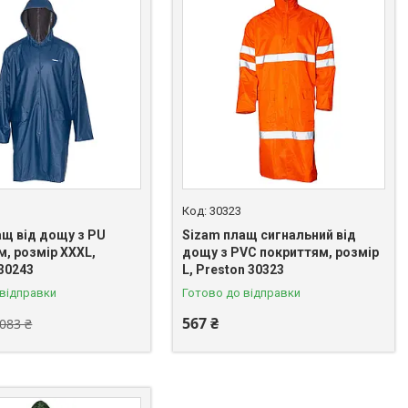
30323
ащ від дощу з PU
Sizam плащ сигнальний від
м, розмір XXXL,
дощу з PVC покриттям, розмір
 30243
L, Preston 30323
 відправки
Готово до відправки
567 ₴
 083 ₴