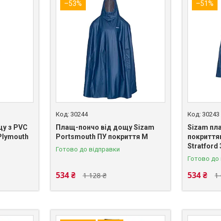
–53%
–51%
30244
30243
щу з PVC
Плащ-пончо від дощу Sizam
Sizam пл
Plymouth
Portsmouth ПУ покриття M
покриття
Stratford
Готово до відправки
Готово до
534 ₴
534 ₴
1 128 ₴
1