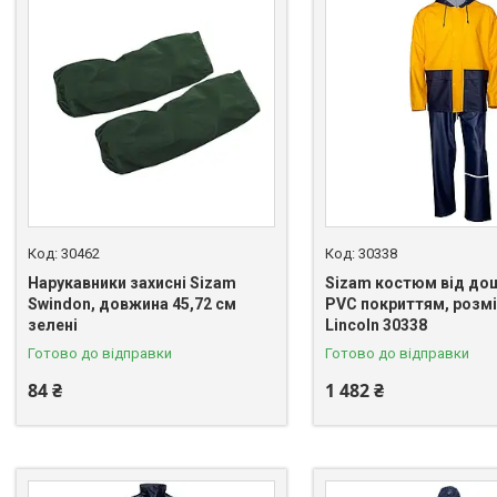
30462
30338
Нарукавники захисні Sizam
Sizam костюм від дощ
Swindon, довжина 45,72 см
PVC покриттям, розмі
зелені
Lincoln 30338
Готово до відправки
Готово до відправки
84 ₴
1 482 ₴