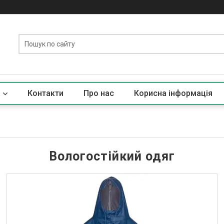
Контакти
Про нас
Корисна iнформацiя
Вологостійкий одяг