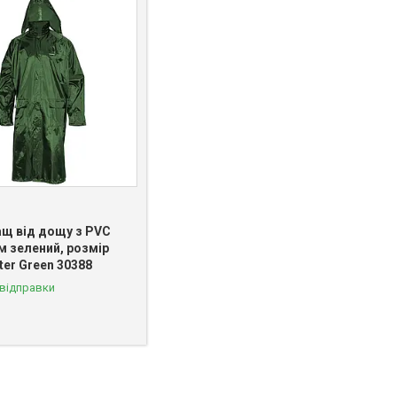
ащ від дощу з PVC
м зелений, розмір
ter Green 30388
 відправки