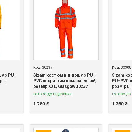
30237
30308
у з PU +
Sizam костюм від дощу з PU +
Sizam ко
р L,
PVC покриттям помаранчевий,
PU+PVC п
розмір XXL, Glasgow 30237
розмір L,
Готово до відправки
Готово до
1 260 ₴
1 260 ₴