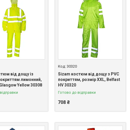
30320
стюм від дощу із
Sizam костюм від дощу з PVC
окриттям лимонний,
покриттям, розмір XXL, Belfast
 Glasgow Yellow 30308
HV 30320
 відправки
Готово до відправки
708 ₴