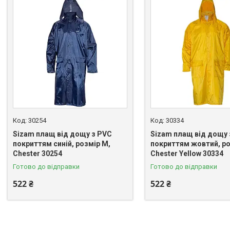
30254
30334
Sizam плащ від дощу з PVC
Sizam плащ від дощу 
покриттям синій, розмір M,
покриттям жовтий, ро
Chester 30254
Chester Yellow 30334
Готово до відправки
Готово до відправки
522 ₴
522 ₴