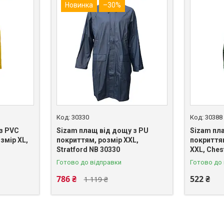
Новинка
–30%
30330
30388
з PVC
Sizam плащ від дощу з PU
Sizam пл
змір XL,
покриттям, розмір XXL,
покриття
Stratford NB 30330
XXL, Ches
Готово до відправки
Готово до
786 ₴
522 ₴
1 119 ₴