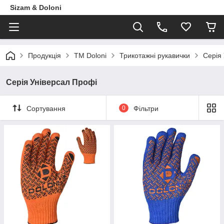
Sizam & Doloni
Продукцiя
ТМ Doloni
Трикотажні рукавички
Серія
Серія Універсал Профі
Сортування
0
Фільтри