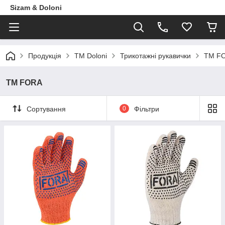
Sizam & Doloni
Продукцiя
ТМ Doloni
Трикотажні рукавички
ТМ F
ТМ FORA
Сортування
0
Фільтри