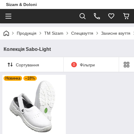
Sizam & Doloni
Продукцiя
ТМ Sizam
Спецвзуття
Захисне взуття
Колекція Sabo-Light
Сортування
0
Фільтри
Новинка
–18%