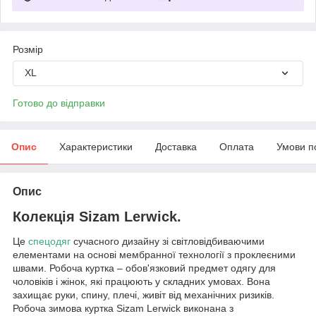
Розмір
XL
Готово до відправки
Опис
Характеристики
Доставка
Оплата
Умови п
Опис
Колекція Sizam Lerwick.
Це
спецодяг
сучасного дизайну зі світловідбиваючими
елементами на основі мембранної технології з проклеєними
швами. Робоча куртка – обов'язковий предмет одягу для
чоловіків і жінок, які працюють у складних умовах. Вона
захищає руки, спину, плечі, живіт від механічних ризиків.
Робоча зимова куртка Sizam Lerwick виконана з