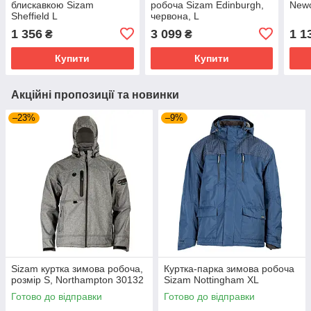
блискавкою Sizam
робоча Sizam Edinburgh,
Newc
Sheffield L
червона, L
1 356
3 099
1 1
₴
₴
Купити
Купити
Акційні пропозиції та новинки
–23%
–9%
Sizam куртка зимова робоча,
Куртка-парка зимова робоча
розмір S, Northampton 30132
Sizam Nottingham XL
Готово до відправки
Готово до відправки