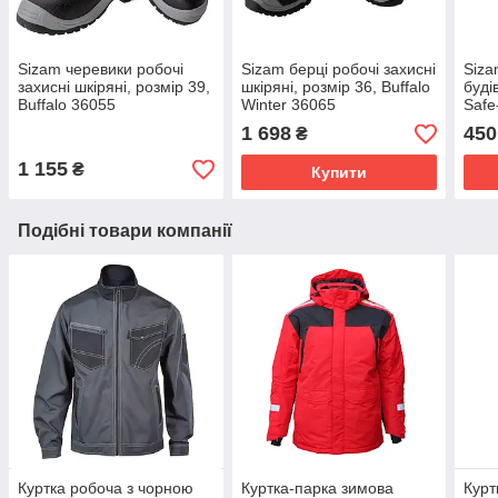
Sizam черевики робочі
Sizam берці робочі захисні
Siza
захисні шкіряні, розмір 39,
шкіряні, розмір 36, Buffalo
буді
Buffalo 36055
Winter 36065
Safe
350
1 698
450
₴
1 155
₴
Купити
Подібні товари компанії
Куртка робоча з чорною
Куртка-парка зимова
Курт