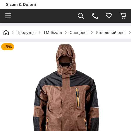
Sizam & Doloni
Продукцiя
ТМ Sizam
Спецодяг
Утеплений одяг
–9%