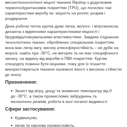
високотехнологічної міцної тканини Ripstop з додатковим
термополіуретановим покриттям (TPU), що посилює такі
характеристики виробу як: міцність на розтяг, розрив і
роздирання.
Дана робоча тепла куртка дуже легка, волого- і вітрозахисна,
дихаюча з відмінними характеристиками міцності і
брудовідштовхувальними властивостями. Завдяки з'єднанню
технологічних тканин, оброблених спеціальним покриттям,
вона має легку вагу, високу атмосферостійкість – не дубіє на
морозі, навіть при -30°С, не вигоряє та не має специфічного
запаху, на відміну від виробів із ПВХ покриттям. Куртки
спецодягу повинні бути міцними, тому для їх пошиття
використовуються тканини належної якості з високою стійкістю
до зносу.
Призначення:
Захист від вітру, дощу та знижених температур від 0
до -30°С, а також промислових забруднень та
механічних ризиків, робота в зоні поганої видимості.
Сфери застосування:
будівництво,
легка та харчова промисловість,