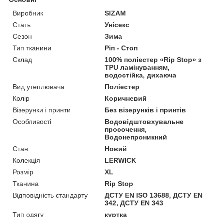
Виробник
SIZAM
Стать
Унісекс
Сезон
Зима
Тип тканини
Ріп - Стоп
Склад
100% поліестер «Rip Stop» з
TPU ламінуванням,
водостійка, дихаюча
Вид утеплювача
Поліестер
Колір
Коричневий
Візерунки і принти
Без візерунків і принтів
Особливості
Водовідштовхувальне
просочення,
Водонепроникний
Стан
Новий
Колекція
LERWICK
Розмір
XL
Тканина
Rip Stop
Відповідність стандарту
ДСТУ EN ISO 13688, ДСТУ EN
342, ДСТУ EN 343
Тип одягу
куртка