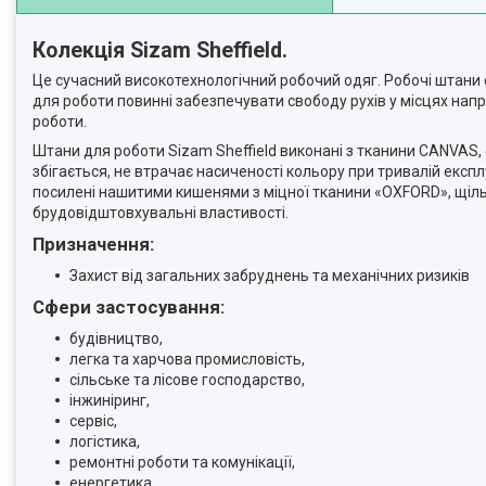
Колекція Sizam Sheffield.
Це сучасний високотехнологічний робочий одяг. Робочі штани 
для роботи повинні забезпечувати свободу рухів у місцях напр
роботи.
Штани для роботи Sizam Sheffield виконані з тканини CANVAS, 
збігається, не втрачає насиченості кольору при тривалій експлу
посилені нашитими кишенями з міцної тканини «OXFORD», щільн
брудовідштовхувальні властивості.
Призначення:
Захист від загальних забруднень та механічних ризиків
Сфери застосування:
будівництво,
легка та харчова промисловість,
сільське та лісове господарство,
інжиніринг,
сервіс,
логістика,
ремонтні роботи та комунікації,
енергетика,