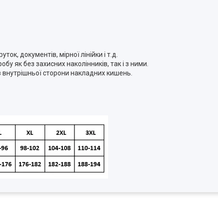
ток, документів, мірної лінійки і т.д.
обу як без захисних наколінників, так і з ними.
з внутрішньої сторони накладних кишень.