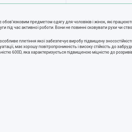
є обов'язковим предметом одягу для чоловіків і жінок, які працюю
уги під час активної роботи. Вони не повинні сковувати рухи чи ст
особливе плетіння якої забезпечує виробу підвищену зносостійкість 
атації, має хорошу повітропроникність і високу стійкість до забруд
істю 600D, яка характеризується підвищеною міцністю до розривів 