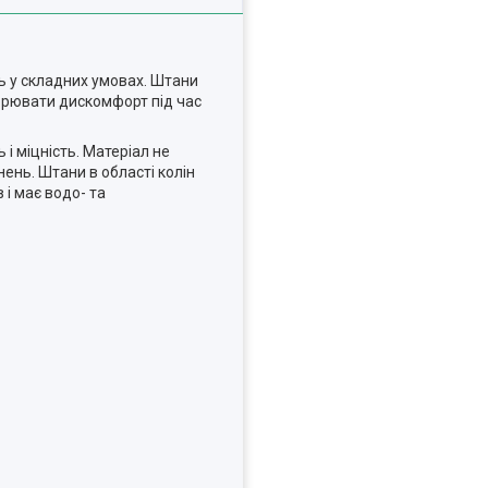
ть у складних умовах. Штани
ворювати дискомфорт під час
і міцність. Матеріал не
нень. Штани в області колін
і має водо- та