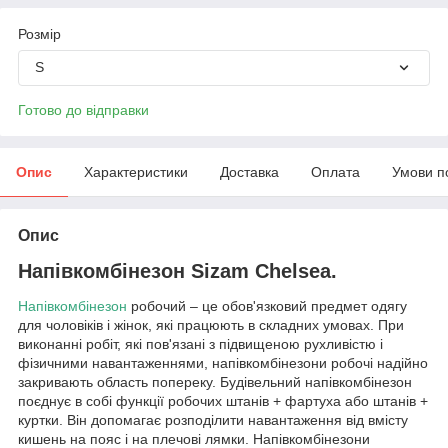
Розмір
S
Готово до відправки
Опис
Характеристики
Доставка
Оплата
Умови п
Опис
Напівкомбінезон Sizam Chelsea.
Напівкомбінезон
робочий – це обов'язковий предмет одягу
для чоловіків і жінок, які працюють в складних умовах. При
виконанні робіт, які пов'язані з підвищеною рухливістю і
фізичними навантаженнями, напівкомбінезони робочі надійно
закривають область попереку. Будівельний напівкомбінезон
поєднує в собі функції робочих штанів + фартуха або штанів +
куртки. Він допомагає розподілити навантаження від вмісту
кишень на пояс і на плечові лямки. Напівкомбінезони