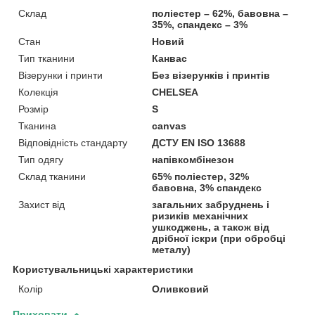
Склад
поліестер – 62%, бавовна –
35%, спандекс – 3%
Стан
Новий
Тип тканини
Канвас
Візерунки і принти
Без візерунків і принтів
Колекція
CHELSEA
Розмір
S
Тканина
canvas
Відповідність стандарту
ДСТУ EN ISO 13688
Тип одягу
напівкомбінезон
Склад тканини
65% поліестер, 32%
бавовна, 3% спандекс
Захист від
загальних забруднень і
ризиків механічних
ушкоджень, а також від
дрібної іскри (при обробці
металу)
Користувальницькі характеристики
Колір
Оливковий
Приховати