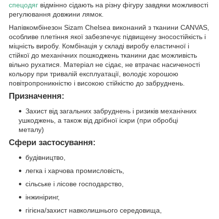
спецодяг
відмінно сідають на різну фігуру завдяки можливості
регулювання довжини лямок.
Напівкомбінезон Sizam Chelsea виконаний з тканини CANVAS,
особливе плетіння якої забезпечує підвищену зносостійкість і
міцність виробу. Комбінація у складі виробу еластичної і
стійкої до механічних пошкоджень тканини дає можливість
вільно рухатися. Матеріал не сідає, не втрачає насиченості
кольору при тривалій експлуатації, володіє хорошою
повітропроникністю і високою стійкістю до забруднень.
Призначення:
Захист від загальних забруднень і ризиків механічних
ушкоджень, а також від дрібної іскри (при обробці
металу)
Сфери застосування:
будівництво,
легка і харчова промисловість,
сільське і лісове господарство,
інжиніринг,
гігієна/захист навколишнього середовища,