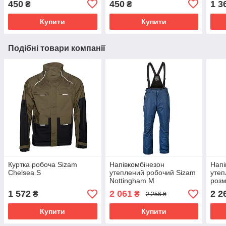
450
450
1 3
₴
₴
Купити
Купити
Подібні товари компанії
Куртка робоча Sizam
Напівкомбінезон
Напі
Chelsea S
утеплений робочий Sizam
утеп
Nottingham M
розм
1 572
2 061
2 2
₴
₴
2 256 ₴
Купити
Купити