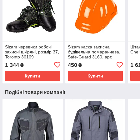
Sizam черевики робочі
Sizam каска захисна
Штан
захисні шкіряні, розмір 37,
будівельна помаранчева,
Chel
Toronto 36169
Safe-Guard 3160, арт.
35082
1 344
450
1 6
₴
₴
Купити
Купити
Подібні товари компанії