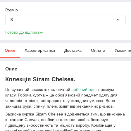
Розмір
S
Готово до відправки
Опис
Характеристики
Доставка
Оплата
Умови п
Опис
Колекція Sizam Chelsea.
Це сучасний високотехнологічний
робочий одяг
преміум
класу. Робоча куртка – це обов'язковий предмет одягу для
чоловіків та жінок, які працюють у складних умовах. Вона
захищає руки, спину, плечі, живіт від механічних ризиків.
Захисна куртка Sizam Chelsea відрізняється тим, що виконана
з тканини Canvas, особливе плетіння якої забезпечує
підвищену зносостійкість та міцність виробу. Комбінація у
складі виробу еластичної та стійкої до механічних