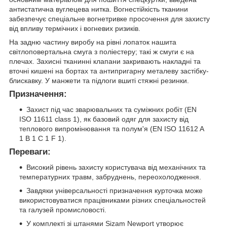
антистатична вуглецева нитка. Вогнестійкість тканини
забезпечує спеціальне вогнетривке просочення для захисту
від впливу термічних і вогневих ризиків.
На задню частину виробу на рівні лопаток нашита
світлоповертальна смуга з поліестеру; такі ж смуги є на
плечах. Захисні тканинні клапани закривають накладні та
вточні кишені на бортах та антипригарну металеву застібку-
блискавку. У манжети та підлоги вшиті стяжні резинки.
Призначення:
Захист під час зварювальних та суміжних робіт (EN
ISO 11611 class 1), як базовий одяг для захисту від
теплового випромінювання та полум'я (EN ISO 11612 A
1 B 1 C 1 F 1).
Переваги:
Високий рівень захисту користувача від механічних та
температурних травм, забруднень, переохолодження.
Завдяки універсальності призначення курточка може
використовуватися працівниками різних спеціальностей
та галузей промисловості.
У комплекті зі штанями Sizam Newport утворює