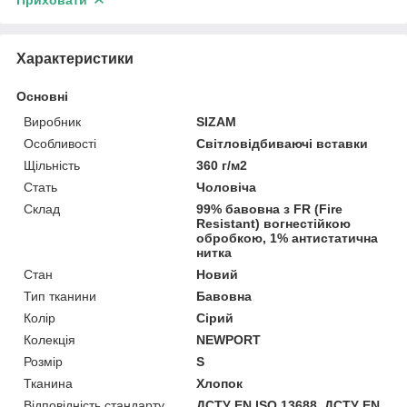
Характеристики
Основні
Виробник
SIZAM
Особливості
Світловідбиваючі вставки
Щільність
360 г/м2
Стать
Чоловіча
Склад
99% бавовна з FR (Fire
Resistant) вогнестійкою
обробкою, 1% антистатична
нитка
Стан
Новий
Тип тканини
Бавовна
Колір
Сірий
Колекція
NEWPORT
Розмір
S
Тканина
Хлопок
Відповідність стандарту
ДСТУ EN ISO 13688, ДСТУ EN