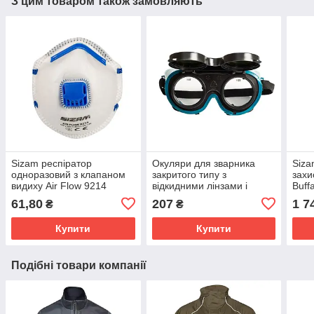
З цим товаром також замовляють
Sizam респіратор
Окуляри для зварника
Siza
одноразовий з клапаном
закритого типу з
захи
видиху Air Flow 9214
відкидними лінзами і
Buff
FFP2, арт. 35077
непрямою вентиляцією
61,80
207
1 7
₴
₴
Sizam Vulcan Vision 2780-
01
Купити
Купити
Подібні товари компанії