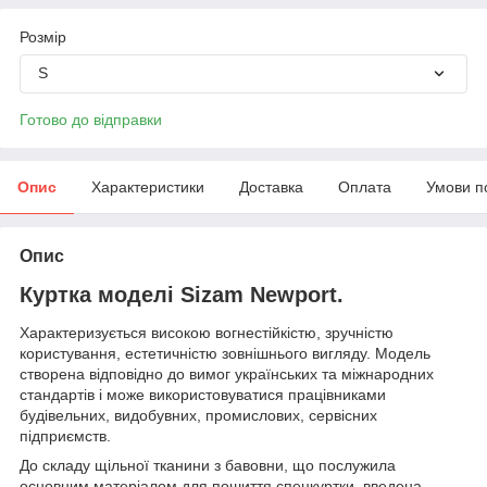
Розмір
S
Готово до відправки
Опис
Характеристики
Доставка
Оплата
Умови п
Опис
Куртка моделі Sizam Newport.
Характеризується високою вогнестійкістю, зручністю
користування, естетичністю зовнішнього вигляду. Модель
створена відповідно до вимог українських та міжнародних
стандартів і може використовуватися працівниками
будівельних, видобувних, промислових, сервісних
підприємств.
До складу щільної тканини з бавовни, що послужила
основним матеріалом для пошиття спецкуртки, введена