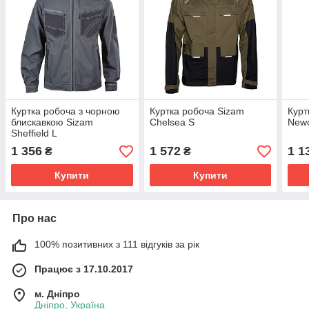
Куртка робоча з чорною
Куртка робоча Sizam
Курт
блискавкою Sizam
Chelsea S
Newc
Sheffield L
1 356
1 572
1 1
₴
₴
Купити
Купити
Про нас
100% позитивних з 111 відгуків за рік
Працює з 17.10.2017
м. Дніпро
Дніпро, Україна