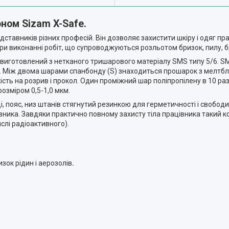
ном Sizam X-Safe.
тавників різних професій. Він дозволяє захистити шкіру і одяг пра
и виконанні робіт, що супроводжуються розльотом бризок, пилу, бр
виготовлений з нетканого тришарового матеріалу SMS типу 5/6. S
 Між двома шарами спанбонду (S) знаходиться прошарок з мелтблаун
ість на розрив і прокол. Один проміжний шар поліпропілену в 10 р
озміром 0,5-1,0 мкм.
, пояс, низ штанів стягнутий резинкою для герметичності і свободи
вника. Завдяки практично повному захисту тіла працівника такий 
ислі радіоактивного).
изок рідин і аерозолів
.