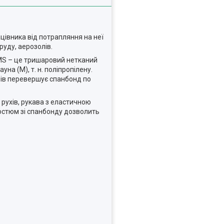
цівника від потрапляння на неї
уду, аерозолів.
MS – це тришаровий нетканий
а (M), т. н. поліпропілену.
азів перевершує спанбонд по
 рухів, рукава з еластичною
костюм зі спанбонду дозволить