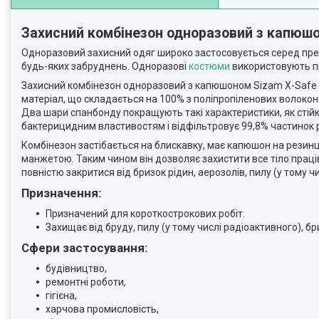
Захисний комбінезон одноразовий з капюшо
Одноразовий захисний одяг широко застосовується серед предс
будь-яких забруднень. Одноразові
костюми
використовують пр
Захисний комбінезон одноразовий з капюшоном Sizam X-Safe 
матеріал, що складається на 100% з поліпропіленових волокон.
Два шари спанбонду покращують такі характеристики, як стійк
бактерицидним властивостям і відфільтровує 99,8% частинок р
Комбінезон застібається на блискавку, має капюшон на резинці
манжетою. Таким чином він дозволяє захистити все тіло праці
повністю закритися від бризок рідин, аерозолів, пилу (у тому ч
Призначення:
Призначений для короткострокових робіт.
Захищає від бруду, пилу (у тому числі радіоактивного), бр
Сфери застосування:
будівництво,
ремонтні роботи,
гігієна,
харчова промисловість,