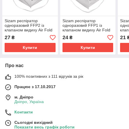
Sizam респіратор
Sizam респіратор
Siza
одноразовий FFP2 із
одноразовий FFP1 із
одно
клапаном видиху Air Fold
клапаном видиху Air Fold
клап
9214, арт. 35113
9114, арт. 35111
9104
27
24
21
₴
₴
Купити
Купити
Про нас
100% позитивних з 111 відгуків за рік
Працює з 17.10.2017
м. Дніпро
Дніпро, Україна
Контакти
Сьогодні вихідний
Показати весь графік роботи