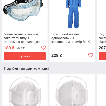
Sizam окуляри захисні
Sizam комбінезон
Окул
закритого типу з
одноразовий з
закр
непрямою вентиляцією
капюшоном, розмір M, X-
відк
Super Vision 2890, арт.
Safe 4520 CAT III, арт.
неп
189
207
₴
237 ₴
35057
30010
Siza
01
228
₴
Купити
Подібні товари компанії