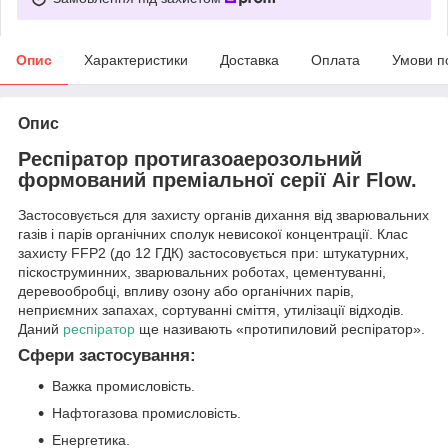
Опис
Характеристики
Доставка
Оплата
Умови п
Опис
Респіратор протигазоаерозольний
формований преміальної серії Air Flow.
Застосовується для захисту органів дихання від зварювальних
газів і парів органічних сполук невисокої концентрації. Клас
захисту FFP2 (до 12 ГДК) застосовується при: штукатурних,
піскоструминних, зварювальних роботах, цементуванні,
деревообробці, впливу озону або органічних парів,
неприємних запахах, сортуванні сміття, утилізації відходів.
Даний
респіратор
ще називають «протипиловий респіратор».
Сфери застосування:
Важка промисловість.
Нафтогазова промисловість.
Енергетика.