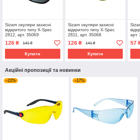
Sizam окуляри захисні
Sizam окуляри захисні
Siza
відкритого типу X-Spec
відкритого типу X-Spec
відк
2812, арт. 35069
2811, арт. 35068
арт.
126
126
57
₴
₴
141 ₴
141 ₴
Купити
Купити
Акційні пропозиції та новинки
–22%
–17%