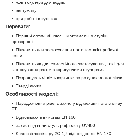
жовті окуляри для водіїв;
від туману;
при роботі в сутінках.
Переваги:
Перший оптичний клас – максимальна ступінь
прозорості.
Підходять для застосування протягом всієї робочої
зміни.
Підходять як для самостійного застосування, так і для
застосування разом з коригуючими окулярами.
Покращують чіткість картинки за рахунок жовтої лінзи.
Тверді дужки.
Особливості моделі:
Передбачений рівень захисту від механічного впливу
FT.
Відповідають вимогам EN 166.
Захист від впливу ультрафіолету UV400.
Клас світлофільтру 2С-1,2 відповідно до EN 170.