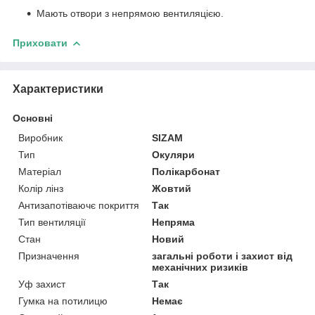
Мають отвори з непрямою вентиляцією.
Приховати
Характеристики
Основні
Виробник
SIZAM
Тип
Окуляри
Матеріал
Полікарбонат
Колір лінз
Жовтий
Антизапотіваючє покриття
Так
Тип вентиляції
Непряма
Стан
Новий
Призначення
загальні роботи і захист від
механічних ризиків
Уф захист
Так
Гумка на потилицю
Немає