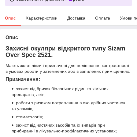
Опис
Характеристики
Доставка
Оплата
Умови п
Опис
Захисні окуляри відкритого типу Sizam
Over Spec 2521.
Мають жовті лінзи і призначені для поліпшення контрастності
в умовах роботи у затемнених або в запилених приміщеннях.
Призначення:
захист від бризок біологічних рідин та хімічних
препаратів, ліків;
роботи з ризиком потрапляння в око дрібних частинок
та уламків;
стоматологія;
захист від чистячих засобів та їх випарів при
прибиранні в лікувально-профілактичних установах;