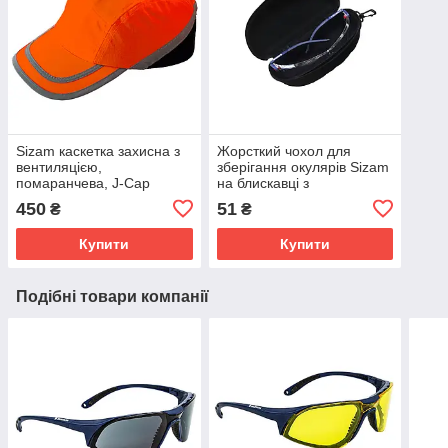
Sizam каскетка захисна з
Жорсткий чохол для
вентиляцією,
зберігання окулярів Sizam
помаранчева, J-Cap
на блискавці з
35081
пластиковим карабіном
450
51
₴
₴
арт. 35086
Купити
Купити
Подібні товари компанії