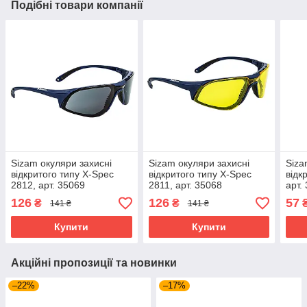
Подібні товари компанії
Sizam окуляри захисні
Sizam окуляри захисні
Siza
відкритого типу X-Spec
відкритого типу X-Spec
відк
2812, арт. 35069
2811, арт. 35068
арт.
126
126
57
₴
₴
141 ₴
141 ₴
Купити
Купити
Акційні пропозиції та новинки
–22%
–17%