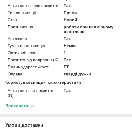
Антизапотіваючє покриття
Так
Тип вентиляції
Пряма
Стан
Новий
Призначення
роботи при надмірному
освітленні
Уф захист
Так
Гумка на потилицю
Немає
Оптичний клас
1
Покриття від подряпин (K)
Так
Рівень ударостійкості
FT
Оправа
тверді дужки
Користувальницькі характеристики
Антизапотівне покриття
Так
(N)
Приховати
Умови доставки