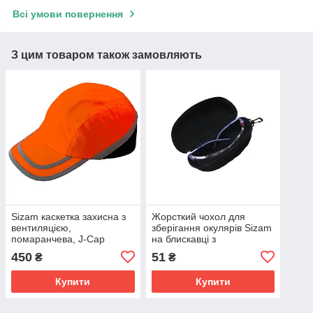
Всі умови повернення
З цим товаром також замовляють
Sizam каскетка захисна з
Жорсткий чохол для
вентиляцією,
зберігання окулярів Sizam
помаранчева, J-Cap
на блискавці з
35081
пластиковим карабіном
450
51
₴
₴
арт. 35086
Купити
Купити