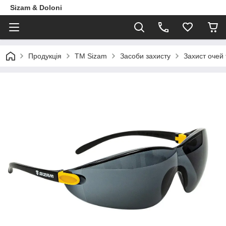
Sizam & Doloni
Продукцiя
ТМ Sizam
Засоби захисту
Захист очей 