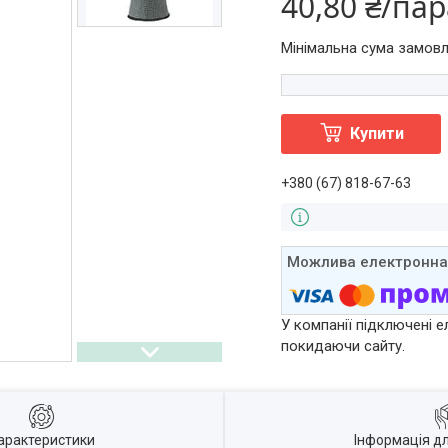
40,80 ₴/па
Мінімальна сума замовл
Купити
+380 (67) 818-67-63
У компанії підключені е
покидаючи сайту.
арактеристики
Інформація д