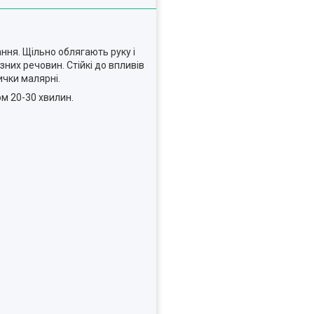
ння. Щільно облягають руку і
них речовин. Стійкі до впливів
ички малярні.
ом 20-30 хвилин.