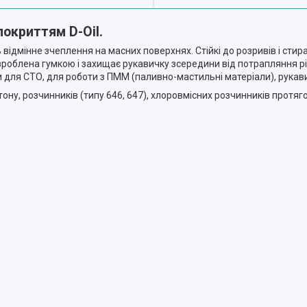
покриттям D-Oil.
ідмінне зчеплення на масних поверхнях. Стійкі до розривів і стира
роблена гумкою і захищає рукавичку зсередини від потрапляння різ
 для СТО, для роботи з ПММ (паливно-мастильні матерiали), рукав
ону, розчинників (типу 646, 647), хлоровмісних розчинників протяг