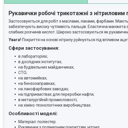
Рукавички робочі трикотажні з нітриловим 
Застосовуються для робіт з маслами, лаками, фарбами. Мають в
забезпечують високу чутливість пальців. Еластична манжета з
слабких розчинів кислот. Широко застосовуються як рукавички
Увага!
Покриття на основі нітрилу руйнується під впливом ацет
Сфери застосування:
в лабораторіях;
в дослідних інститутах;
на будівельних майданчиках;
СТО;
на автомийках;
на бензозаправках;
на лакофарбових заводах;
на підприємствах для переробки нафти;
в металургійній промисловості;
на хіміко-технологічних виробництвах.
Особливості моделі:
Матеріал:
поліестер.
Рукавички з полімерним покриттям: нітрил.