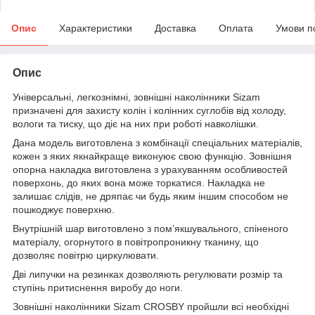
Опис
Характеристики
Доставка
Оплата
Умови п
Опис
Універсальні, легкознімні, зовнішні наколінники Sizam
призначені для захисту колін і колінних суглобів від холоду,
вологи та тиску, що діє на них при роботі навколішки.
Дана модель виготовлена з комбінації спеціальних матеріалів,
кожен з яких якнайкраще виконуює свою функцію. Зовнішня
опорна накладка виготовлена з урахуванням особливостей
поверхонь, до яких вона може торкатися. Накладка не
залишає слідів, не дряпає чи будь яким іншим способом не
пошкоджує поверхню.
Внутрішній шар виготовлено з пом’якшувального, спіненого
матеріалу, огорнутого в повітропроникну тканину, що
дозволяє повітрю циркулювати.
Дві липучки на резинках дозволяють регулювати розмір та
ступінь притиснення виробу до ноги.
Зовнішні наколінники Sizam CROSBY пройшли всі необхідні