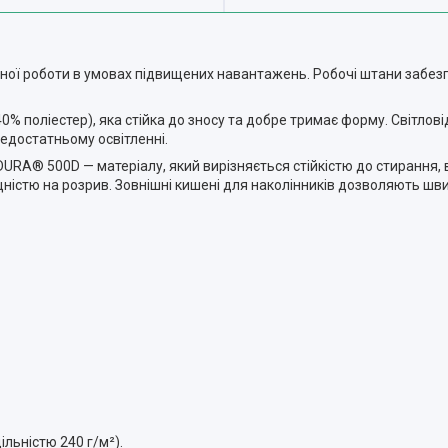
вної роботи в умовах підвищених навантажень. Робочі штани забе
40% поліестер), яка стійка до зносу та добре тримає форму. Світло
едостатньому освітленні.
DURA® 500D — матеріалу, який вирізняється стійкістю до стирання, 
ністю на розрив. Зовнішні кишені для наколінників дозволяють ш
ільністю 240 г/м²).