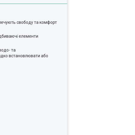
зпечують свободу та комфорт
відбиваючі елементи
водо- та
видко встановлювати або