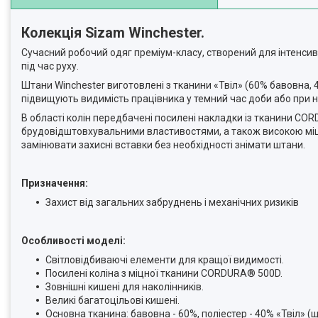
Колекція Sizam Winchester.
Сучасний робочий одяг преміум-класу, створений для інтенси
під час руху.
Штани Winchester виготовлені з тканини «Твіл» (60% бавовна, 
підвищують видимість працівника у темний час доби або при н
В області колін передбачені посилені накладки із тканини COR
брудовідштовхувальними властивостями, а також високою міц
замінювати захисні вставки без необхідності знімати штани.
Призначення:
Захист від загальних забруднень і механічних ризиків
Особливості моделі:
Світловідбиваючі елементи для кращої видимості.
Посилені коліна з міцної тканини CORDURA® 500D.
Зовнішні кишені для наколінників.
Великі багатоцільові кишені.
Основна тканина: бавовна - 60%, поліестер - 40% «Твіл» (щ