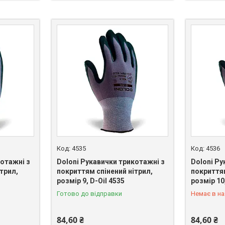
4535
4536
котажні з
Doloni Рукавички трикотажні з
Doloni Ру
трил,
покриттям спінений нітрил,
покриттям
розмір 9, D-Oil 4535
розмір 10
+380 (67)
Готово до відправки
Немає в на
84,60 ₴
84,60 ₴