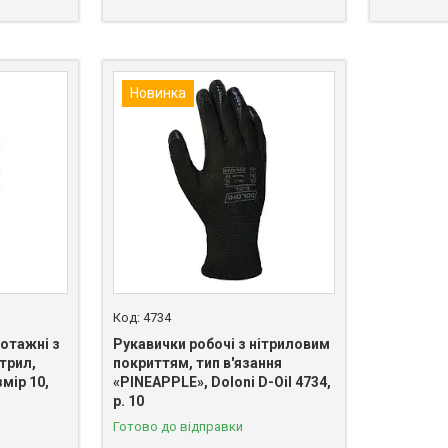
Новинка
4734
котажні з
Рукавички робочі з нітриловим
трил,
покриттям, тип в'язання
мір 10,
«PINEAPPLE», Doloni D-Oil 4734,
р. 10
Готово до відправки