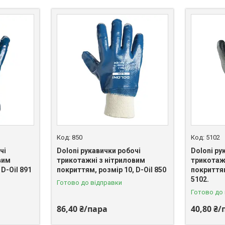
850
5102
чі
Doloni рукавички робочі
Doloni ру
вим
трикотажні з нітриловим
трикотаж
D-Oil 891
покриттям, розмір 10, D-Oil 850
покриттям
5102.
Готово до відправки
Готово до
86,40 ₴/пара
40,80 ₴/