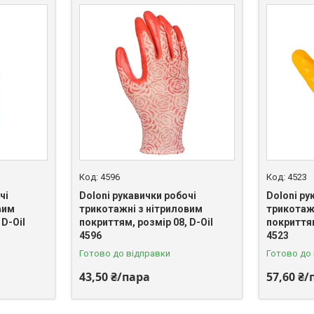
4596
4523
чі
Doloni рукавички робочі
Doloni ру
вим
трикотажні з нітриловим
трикотаж
 D-Oil
покриттям, розмір 08, D-Oil
покриттям
4596
4523
Готово до відправки
Готово до
43,50 ₴/пара
57,60 ₴/