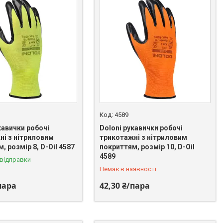
4589
кавички робочі
Doloni рукавички робочі
ні з нітриловим
трикотажні з нітриловим
, розмір 8, D-Oil 4587
покриттям, розмір 10, D-Oil
+380 (67) 818-67-63
4589
 відправки
Немає в наявності
пара
42,30 ₴/пара