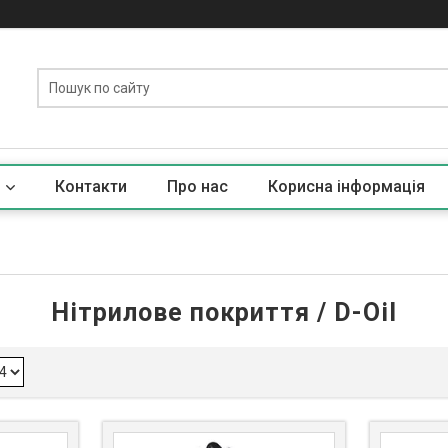
Контакти
Про нас
Корисна iнформацiя
Нітрилове покриття / D-Oil