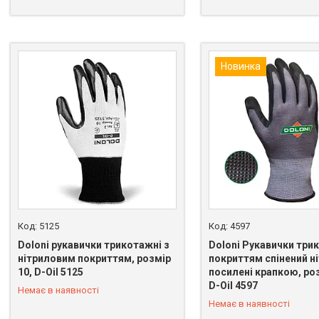
Новинка
5125
4597
Doloni рукавички трикотажні з
Doloni Рукавички три
нітриловим покриттям, розмір
покриттям спінений ні
10, D-Oil 5125
посилені крапкою, роз
+380 (67) 818-67-63
+380 (67) 818-67-63
D-Oil 4597
Немає в наявності
Немає в наявності