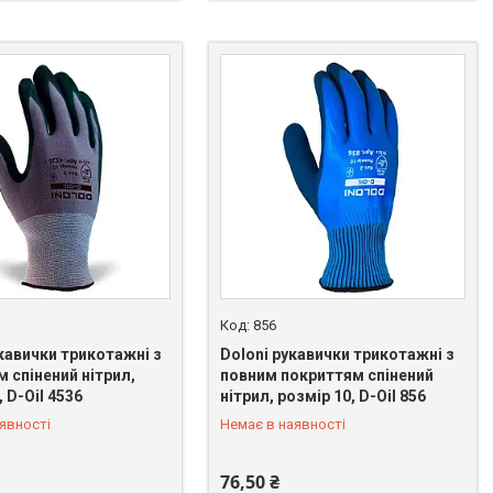
856
кавички трикотажні з
Doloni рукавички трикотажні з
 спінений нітрил,
повним покриттям спінений
, D-Oil 4536
нітрил, розмір 10, D-Oil 856
 818-67-63
+380 (67) 818-67-63
явності
Немає в наявності
76,50 ₴